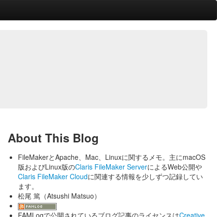
About This Blog
FileMakerとApache、Mac、Linuxに関するメモ。主にmacOS
版およびLinux版の
Claris FileMaker Server
によるWeb公開や
Claris FileMaker Cloud
に関連する情報を少しずつ記録してい
ます。
松尾 篤（Atsushi Matsuo）
FAMLogで公開されているブログ記事のライセンスは
Creative