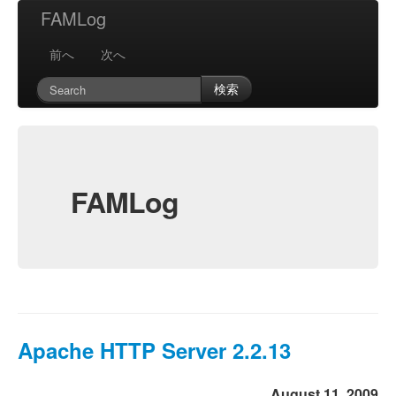
FAMLog
前へ
次へ
検索
FAMLog
Apache HTTP Server 2.2.13
August 11, 2009