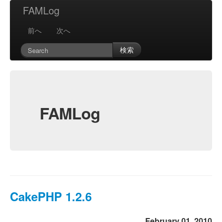
FAMLog
前へ
次へ
検索
FAMLog
CakePHP 1.2.6
February 01, 2010