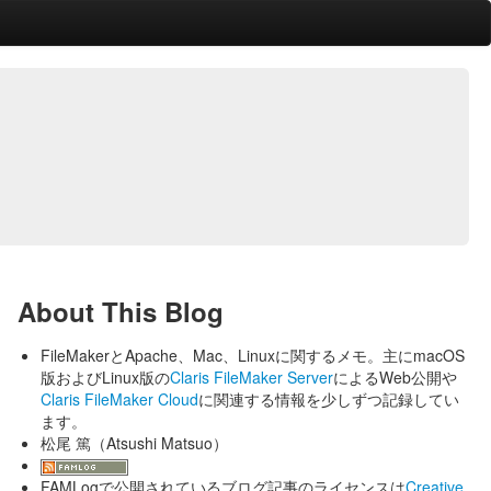
About This Blog
FileMakerとApache、Mac、Linuxに関するメモ。主にmacOS
版およびLinux版の
Claris FileMaker Server
によるWeb公開や
Claris FileMaker Cloud
に関連する情報を少しずつ記録してい
ます。
松尾 篤（Atsushi Matsuo）
FAMLogで公開されているブログ記事のライセンスは
Creative