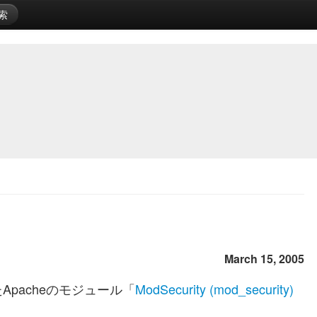
索
March 15, 2005
pacheのモジュール「
ModSecurity (mod_security)