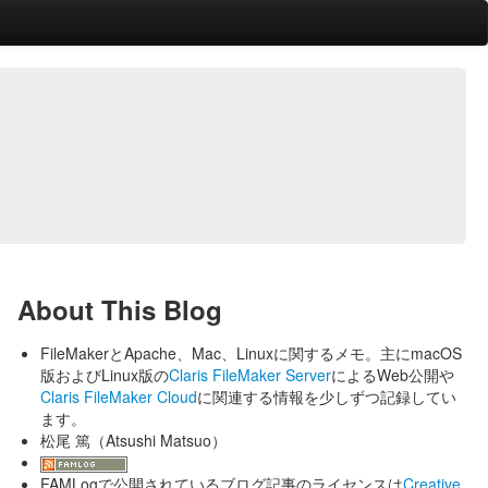
About This Blog
FileMakerとApache、Mac、Linuxに関するメモ。主にmacOS
版およびLinux版の
Claris FileMaker Server
によるWeb公開や
Claris FileMaker Cloud
に関連する情報を少しずつ記録してい
ます。
松尾 篤（Atsushi Matsuo）
FAMLogで公開されているブログ記事のライセンスは
Creative