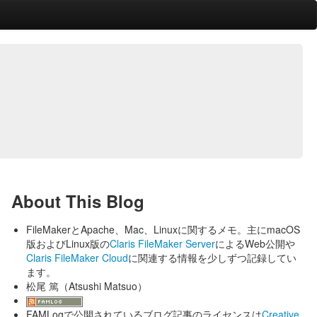
About This Blog
FileMakerとApache、Mac、Linuxに関するメモ。主にmacOS
版およびLinux版の
Claris FileMaker Server
によるWeb公開や
Claris FileMaker Cloud
に関連する情報を少しずつ記録してい
ます。
松尾 篤（Atsushi Matsuo）
FAMLogで公開されているブログ記事のライセンスは
Creative