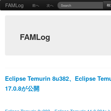
FAMLog
検
前へ
次へ
FAMLog
Eclipse Temurin 8u382、Eclipse Tem
17.0.8が公開