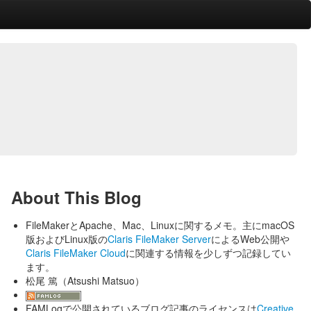
About This Blog
FileMakerとApache、Mac、Linuxに関するメモ。主にmacOS
版およびLinux版の
Claris FileMaker Server
によるWeb公開や
Claris FileMaker Cloud
に関連する情報を少しずつ記録してい
ます。
松尾 篤（Atsushi Matsuo）
FAMLogで公開されているブログ記事のライセンスは
Creative