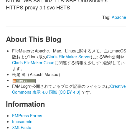
NTLM_WB SSL libz TLS-SRP UnixSockets
HTTPS-proxy alt-svc HSTS
Tag:
Apache
About This Blog
FileMakerとApache、Mac、Linuxに関するメモ。主にmacOS
版およびLinux版の
Claris FileMaker Server
によるWeb公開や
Claris FileMaker Cloud
に関連する情報を少しずつ記録してい
ます。
松尾 篤（Atsushi Matsuo）
FAMLogで公開されているブログ記事のライセンスは
Creative
Commons 表示 4.0 国際 (CC BY 4.0)
です。
Information
FMPress Forms
fmcsadmin
XMLPaste