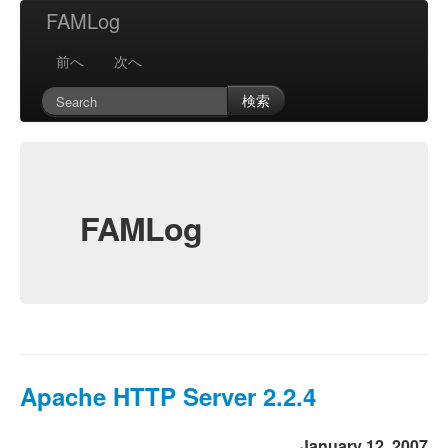
FAMLog
前へ
次へ
検索
FAMLog
Apache HTTP Server 2.2.4
January 12, 2007