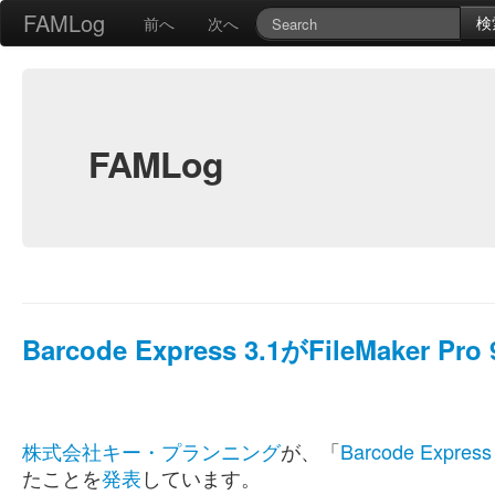
FAMLog
検
前へ
次へ
FAMLog
Barcode Express 3.1がFileMaker P
株式会社キー・プランニング
が、「
Barcode Express
たことを
発表
しています。