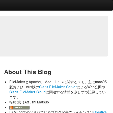
About This Blog
FileMakerとApache、Mac、Linuxに関するメモ。主にmacOS
版およびLinux版の
Claris FileMaker Server
によるWeb公開や
Claris FileMaker Cloud
に関連する情報を少しずつ記録してい
ます。
松尾 篤（Atsushi Matsuo）
FAMLogで公開されているブログ記事のライセンスは
Creative