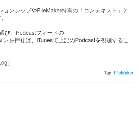
ションシップやFileMaker特有の「コンテキスト」と
す。
選び、Podcastフィードの
ンを押せば、iTunesで上記のPodcastを視聴するこ
Log）
Tag:
FileMaker