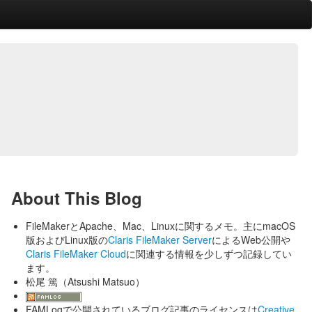
About This Blog
FileMakerとApache、Mac、Linuxに関するメモ。主にmacOS
版およびLinux版の
Claris FileMaker Server
によるWeb公開や
Claris FileMaker Cloud
に関連する情報を少しずつ記録してい
ます。
松尾 篤（Atsushi Matsuo）
FAMLogで公開されているブログ記事のライセンスは
Creative