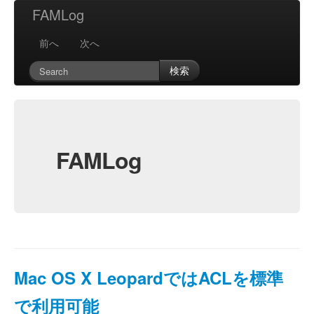
FAMLog
前へ
次へ
検索
FAMLog
Mac OS X LeopardではACLを標準
で利用可能