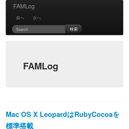
FAMLog
前へ
次へ
検索
FAMLog
Mac OS X LeopardはRubyCocoaを
標準搭載