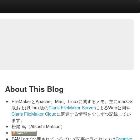
About This Blog
FileMakerとApache、Mac、Linuxに関するメモ。主にmacOS
版およびLinux版の
Claris FileMaker Server
によるWeb公開や
Claris FileMaker Cloud
に関連する情報を少しずつ記録してい
ます。
松尾 篤（Atsushi Matsuo）
FAMLogで公開されているブログ記事のライセンスは
Creative