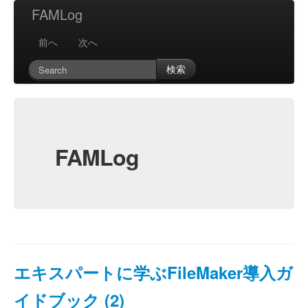
FAMLog
前へ
次へ
検索
FAMLog
エキスパートに学ぶFileMaker導入ガ
イドブック (2)