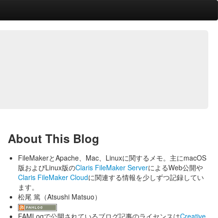
About This Blog
FileMakerとApache、Mac、Linuxに関するメモ。主にmacOS
版およびLinux版の
Claris FileMaker Server
によるWeb公開や
Claris FileMaker Cloud
に関連する情報を少しずつ記録してい
ます。
松尾 篤（Atsushi Matsuo）
FAMLogで公開されているブログ記事のライセンスは
Creative