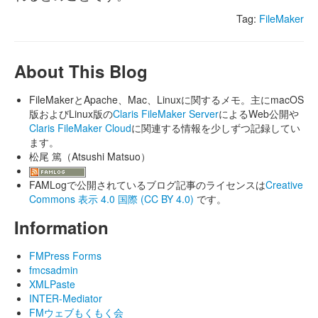
Tag:
FileMaker
About This Blog
FileMakerとApache、Mac、Linuxに関するメモ。主にmacOS
版およびLinux版の
Claris FileMaker Server
によるWeb公開や
Claris FileMaker Cloud
に関連する情報を少しずつ記録してい
ます。
松尾 篤（Atsushi Matsuo）
FAMLogで公開されているブログ記事のライセンスは
Creative
Commons 表示 4.0 国際 (CC BY 4.0)
です。
Information
FMPress Forms
fmcsadmin
XMLPaste
INTER-Mediator
FMウェブもくもく会