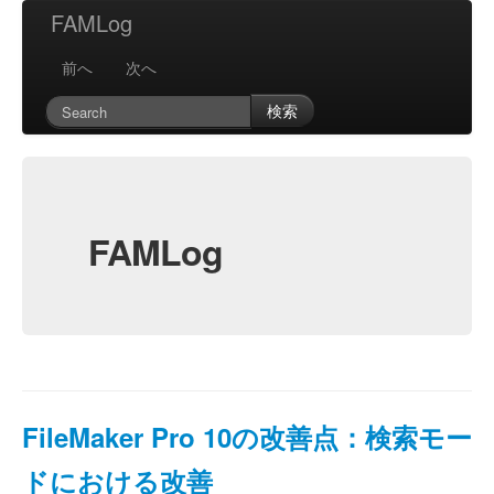
FAMLog
前へ
次へ
検索
FAMLog
FileMaker Pro 10の改善点：検索モー
ドにおける改善