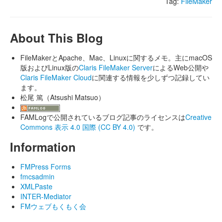
Tag:
FileMaker
About This Blog
FileMakerとApache、Mac、Linuxに関するメモ。主にmacOS
版およびLinux版の
Claris FileMaker Server
によるWeb公開や
Claris FileMaker Cloud
に関連する情報を少しずつ記録してい
ます。
松尾 篤（Atsushi Matsuo）
FAMLogで公開されているブログ記事のライセンスは
Creative
Commons 表示 4.0 国際 (CC BY 4.0)
です。
Information
FMPress Forms
fmcsadmin
XMLPaste
INTER-Mediator
FMウェブもくもく会