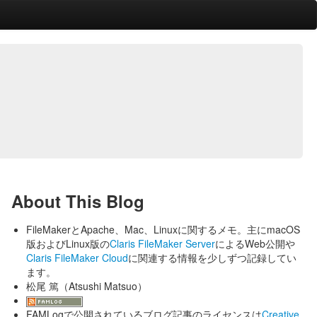
About This Blog
FileMakerとApache、Mac、Linuxに関するメモ。主にmacOS
版およびLinux版の
Claris FileMaker Server
によるWeb公開や
Claris FileMaker Cloud
に関連する情報を少しずつ記録してい
ます。
松尾 篤（Atsushi Matsuo）
FAMLogで公開されているブログ記事のライセンスは
Creative