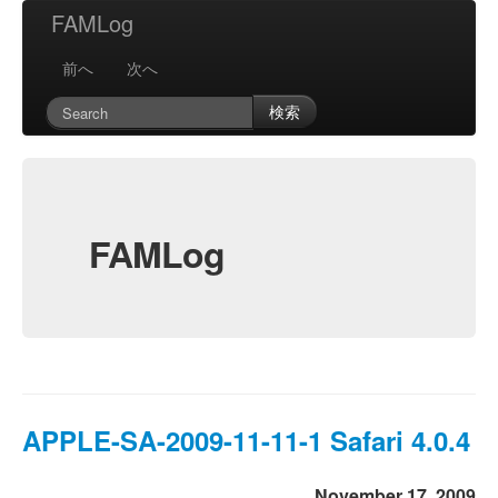
FAMLog
前へ
次へ
検索
FAMLog
APPLE-SA-2009-11-11-1 Safari 4.0.4
November 17, 2009