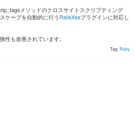
を与える、strip_tagsメソッドのクロスサイトスクリプティング
エスケープを自動的に行う
RailsXss
プラグインに対応し
系との互換性も改善されています。
Tag:
Ruby