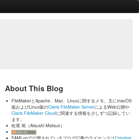
About This Blog
FileMakerとApache、Mac、Linuxに関するメモ。主にmacOS
版およびLinux版の
Claris FileMaker Server
によるWeb公開や
Claris FileMaker Cloud
に関連する情報を少しずつ記録してい
ます。
松尾 篤（Atsushi Matsuo）
FAMLogで公開されているブログ記事のライセンスは
Creative