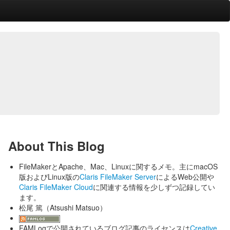
About This Blog
FileMakerとApache、Mac、Linuxに関するメモ。主にmacOS
版およびLinux版の
Claris FileMaker Server
によるWeb公開や
Claris FileMaker Cloud
に関連する情報を少しずつ記録してい
ます。
松尾 篤（Atsushi Matsuo）
FAMLogで公開されているブログ記事のライセンスは
Creative