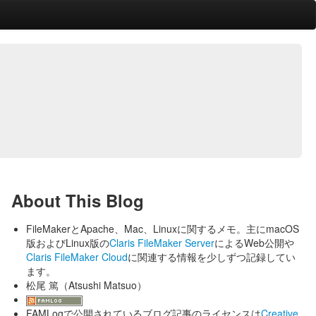
About This Blog
FileMakerとApache、Mac、Linuxに関するメモ。主にmacOS
版およびLinux版の
Claris FileMaker Server
によるWeb公開や
Claris FileMaker Cloud
に関連する情報を少しずつ記録してい
ます。
松尾 篤（Atsushi Matsuo）
FAMLogで公開されているブログ記事のライセンスは
Creative