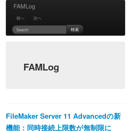
FAMLog
前へ
次へ
検索
FAMLog
FileMaker Server 11 Advancedの新
機能：同時接続上限数が無制限に