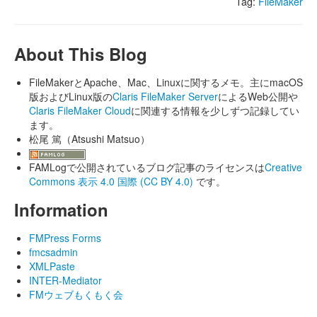
Tag:
FileMaker
About This Blog
FileMakerとApache、Mac、Linuxに関するメモ。主にmacOS
版およびLinux版の
Claris FileMaker Server
によるWeb公開や
Claris FileMaker Cloud
に関連する情報を少しずつ記録してい
ます。
松尾 篤（Atsushi Matsuo）
FAMLogで公開されているブログ記事のライセンスは
Creative
Commons 表示 4.0 国際 (CC BY 4.0)
です。
Information
FMPress Forms
fmcsadmin
XMLPaste
INTER-Mediator
FMウェブもくもく会