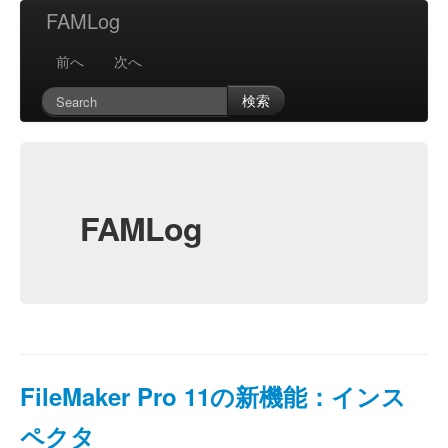
FAMLog
前へ
次へ
検索
FAMLog
FileMaker Pro 11の新機能：インス
ペクタ