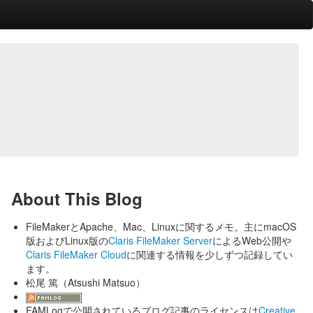
About This Blog
FileMakerとApache、Mac、Linuxに関するメモ。主にmacOS
版およびLinux版の
Claris FileMaker Server
によるWeb公開や
Claris FileMaker Cloud
に関連する情報を少しずつ記録してい
ます。
松尾 篤（Atsushi Matsuo）
FAMLogで公開されているブログ記事のライセンスは
Creative