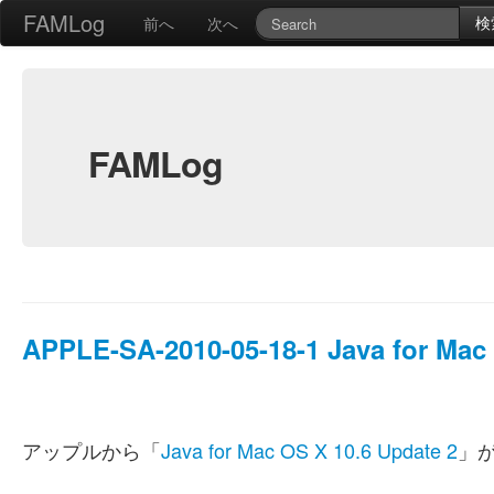
FAMLog
検
前へ
次へ
FAMLog
APPLE-SA-2010-05-18-1 Java for Mac 
アップルから「
Java for Mac OS X 10.6 Update 2
」