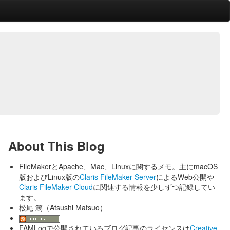
About This Blog
FileMakerとApache、Mac、Linuxに関するメモ。主にmacOS
版およびLinux版の
Claris FileMaker Server
によるWeb公開や
Claris FileMaker Cloud
に関連する情報を少しずつ記録してい
ます。
松尾 篤（Atsushi Matsuo）
FAMLogで公開されているブログ記事のライセンスは
Creative