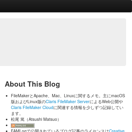
About This Blog
FileMakerとApache、Mac、Linuxに関するメモ。主にmacOS
版およびLinux版の
Claris FileMaker Server
によるWeb公開や
Claris FileMaker Cloud
に関連する情報を少しずつ記録してい
ます。
松尾 篤（Atsushi Matsuo）
FAMLogで公開されているブログ記事のライセンスは
Creative