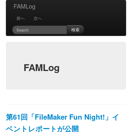
FAMLog
前へ
次へ
検索
FAMLog
第61回「FileMaker Fun Night!」イ
ベントレポートが公開