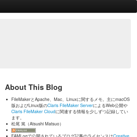
About This Blog
FileMakerとApache、Mac、Linuxに関するメモ。主にmacOS
版およびLinux版の
Claris FileMaker Server
によるWeb公開や
Claris FileMaker Cloud
に関連する情報を少しずつ記録してい
ます。
松尾 篤（Atsushi Matsuo）
FAMLogで公開されているブログ記事のライセンスは
Creative