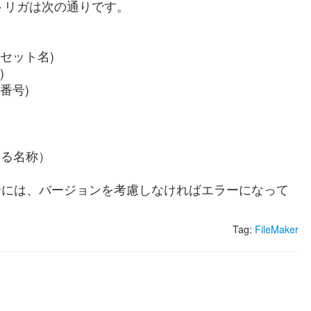
トリガは次の通りです。
権セット名)
)
番号)
ける名称）
る場合には、バージョンを考慮しなければエラーになって
Tag:
FileMaker