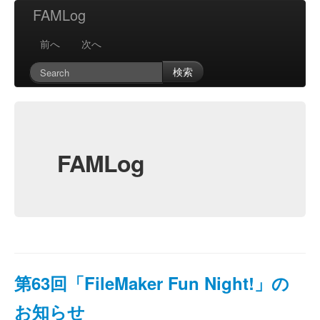
FAMLog
前へ
次へ
検索
FAMLog
第63回「FileMaker Fun Night!」の
お知らせ