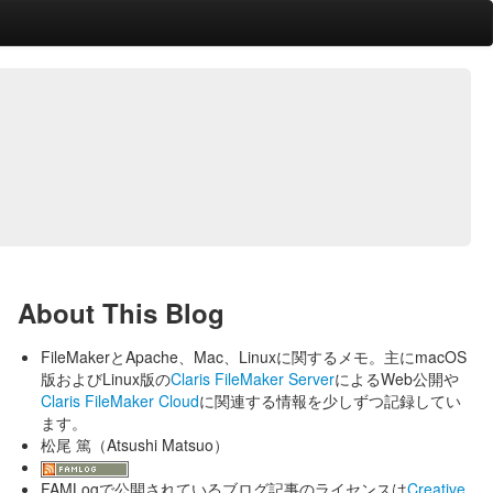
About This Blog
FileMakerとApache、Mac、Linuxに関するメモ。主にmacOS
版およびLinux版の
Claris FileMaker Server
によるWeb公開や
Claris FileMaker Cloud
に関連する情報を少しずつ記録してい
ます。
松尾 篤（Atsushi Matsuo）
FAMLogで公開されているブログ記事のライセンスは
Creative