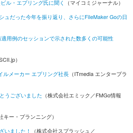
ー社長ビル・エプリング氏に聞く
（マイコミジャーナル）
ッシュだった今年を振り返り、さらにFileMaker Goの日
用 業務適用例のセッションで示された数多くの可能性
CII.jp）
イルメーカー エプリング社長
（ITmedia エンタープラ
りがとうございました
（株式会社エミック／FMGo情報
社キー・プランニング）
うございました！
（株式会社スプラッシュ／