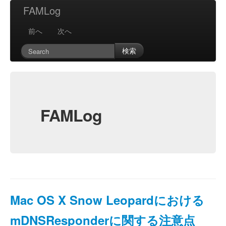
FAMLog
前へ
次へ
検索
FAMLog
Mac OS X Snow Leopardにおける
mDNSResponderに関する注意点