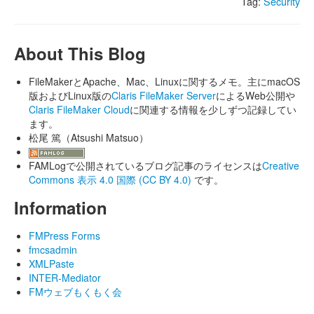
Tag:
Security
About This Blog
FileMakerとApache、Mac、Linuxに関するメモ。主にmacOS
版およびLinux版の
Claris FileMaker Server
によるWeb公開や
Claris FileMaker Cloud
に関連する情報を少しずつ記録してい
ます。
松尾 篤（Atsushi Matsuo）
FAMLogで公開されているブログ記事のライセンスは
Creative
Commons 表示 4.0 国際 (CC BY 4.0)
です。
Information
FMPress Forms
fmcsadmin
XMLPaste
INTER-Mediator
FMウェブもくもく会