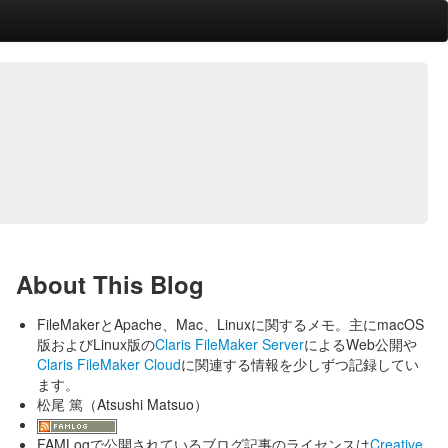
About This Blog
FileMakerとApache、Mac、Linuxに関するメモ。主にmacOS
版およびLinux版の
Claris FileMaker Server
によるWeb公開や
Claris FileMaker Cloud
に関連する情報を少しずつ記録してい
ます。
松尾 篤（Atsushi Matsuo）
FAMLogで公開されているブログ記事のライセンスは
Creative