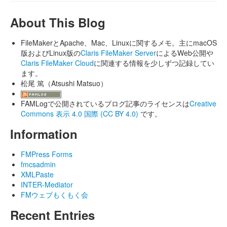
About This Blog
FileMakerとApache、Mac、Linuxに関するメモ。主にmacOS
版およびLinux版の
Claris FileMaker Server
によるWeb公開や
Claris FileMaker Cloud
に関連する情報を少しずつ記録してい
ます。
松尾 篤（Atsushi Matsuo）
FAMLogで公開されているブログ記事のライセンスは
Creative
Commons 表示 4.0 国際 (CC BY 4.0)
です。
Information
FMPress Forms
fmcsadmin
XMLPaste
INTER-Mediator
FMウェブもくもく会
Recent Entries