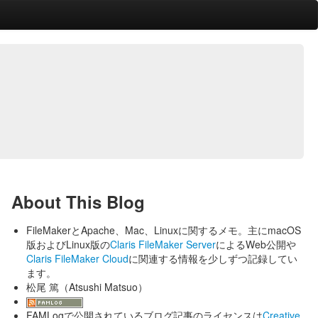
About This Blog
FileMakerとApache、Mac、Linuxに関するメモ。主にmacOS
版およびLinux版の
Claris FileMaker Server
によるWeb公開や
Claris FileMaker Cloud
に関連する情報を少しずつ記録してい
ます。
松尾 篤（Atsushi Matsuo）
FAMLogで公開されているブログ記事のライセンスは
Creative