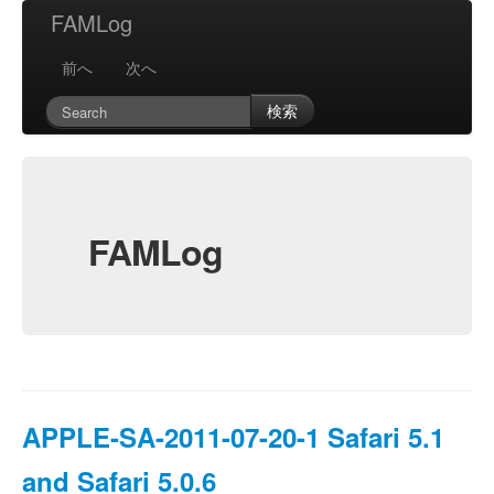
FAMLog
前へ
次へ
検索
FAMLog
APPLE-SA-2011-07-20-1 Safari 5.1
and Safari 5.0.6