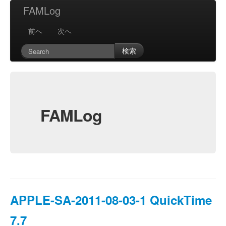
FAMLog
前へ
次へ
検索
FAMLog
APPLE-SA-2011-08-03-1 QuickTime
7.7