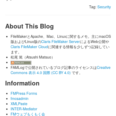
Tag:
Security
About This Blog
FileMakerとApache、Mac、Linuxに関するメモ。主にmacOS
版およびLinux版の
Claris FileMaker Server
によるWeb公開や
Claris FileMaker Cloud
に関連する情報を少しずつ記録してい
ます。
松尾 篤（Atsushi Matsuo）
FAMLogで公開されているブログ記事のライセンスは
Creative
Commons 表示 4.0 国際 (CC BY 4.0)
です。
Information
FMPress Forms
fmcsadmin
XMLPaste
INTER-Mediator
FMウェブもくもく会