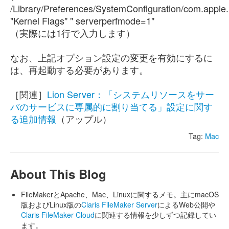
/Library/Preferences/SystemConfiguration/com.apple
"Kernel Flags" " serverperfmode=1"
（実際には1行で入力します）
なお、上記オプション設定の変更を有効にするに
は、再起動する必要があります。
［関連］
Lion Server：「システムリソースをサー
バのサービスに専属的に割り当てる」設定に関す
る追加情報
（アップル）
Tag:
Mac
About This Blog
FileMakerとApache、Mac、Linuxに関するメモ。主にmacOS
版およびLinux版の
Claris FileMaker Server
によるWeb公開や
Claris FileMaker Cloud
に関連する情報を少しずつ記録してい
ます。