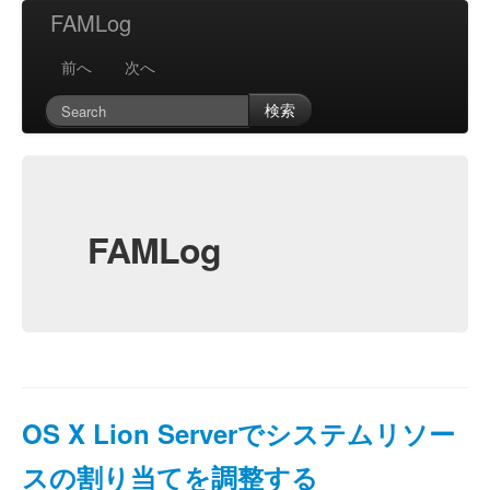
FAMLog
前へ
次へ
検索
FAMLog
OS X Lion Serverでシステムリソー
スの割り当てを調整する