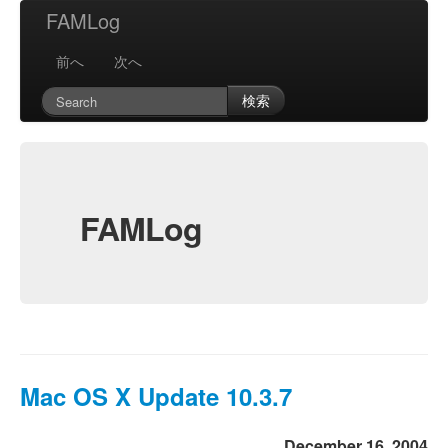
FAMLog
前へ
次へ
検索
FAMLog
Mac OS X Update 10.3.7
December 16, 2004