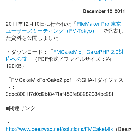
December 12, 2011
2011年12月10日に行われた「
FileMaker Pro 東京
ユーザーズミーティング（FM-Tokyo）
」で発表し
た資料を公開しました。
・ダウンロード：「
FMCakeMix、CakePHP 2.0対
応への道
」（PDF形式／ファイルサイズ：約
120KB）
「FMCakeMixForCake2.pdf」のSHA-1ダイジェス
ト：
3cbc8001f7d0d2bf847faf453fe86282684bc28f
■関連リンク
・
http://www.beezwax.net/solutions/FMCakeMix
（Beez