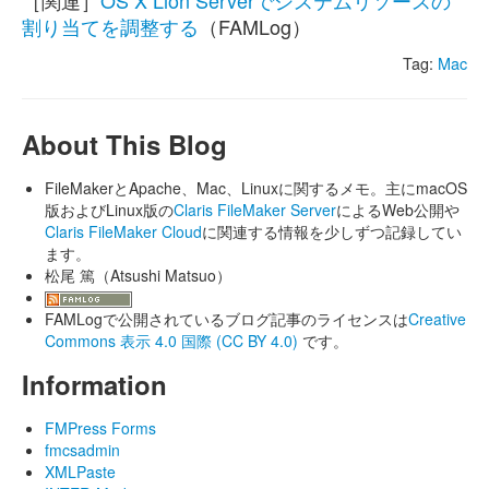
［関連］
OS X Lion Serverでシステムリソースの
割り当てを調整する
（FAMLog）
Tag:
Mac
About This Blog
FileMakerとApache、Mac、Linuxに関するメモ。主にmacOS
版およびLinux版の
Claris FileMaker Server
によるWeb公開や
Claris FileMaker Cloud
に関連する情報を少しずつ記録してい
ます。
松尾 篤（Atsushi Matsuo）
FAMLogで公開されているブログ記事のライセンスは
Creative
Commons 表示 4.0 国際 (CC BY 4.0)
です。
Information
FMPress Forms
fmcsadmin
XMLPaste