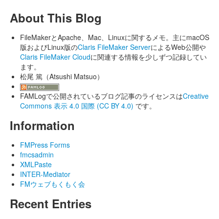
About This Blog
FileMakerとApache、Mac、Linuxに関するメモ。主にmacOS
版およびLinux版の
Claris FileMaker Server
によるWeb公開や
Claris FileMaker Cloud
に関連する情報を少しずつ記録してい
ます。
松尾 篤（Atsushi Matsuo）
FAMLogで公開されているブログ記事のライセンスは
Creative
Commons 表示 4.0 国際 (CC BY 4.0)
です。
Information
FMPress Forms
fmcsadmin
XMLPaste
INTER-Mediator
FMウェブもくもく会
Recent Entries