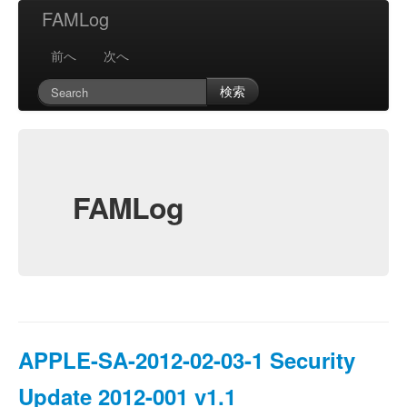
FAMLog
前へ
次へ
検索
FAMLog
APPLE-SA-2012-02-03-1 Security
Update 2012-001 v1.1