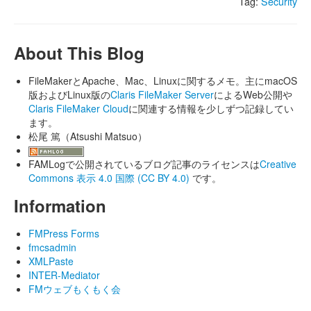
Tag:
Security
About This Blog
FileMakerとApache、Mac、Linuxに関するメモ。主にmacOS
版およびLinux版の
Claris FileMaker Server
によるWeb公開や
Claris FileMaker Cloud
に関連する情報を少しずつ記録してい
ます。
松尾 篤（Atsushi Matsuo）
FAMLogで公開されているブログ記事のライセンスは
Creative
Commons 表示 4.0 国際 (CC BY 4.0)
です。
Information
FMPress Forms
fmcsadmin
XMLPaste
INTER-Mediator
FMウェブもくもく会