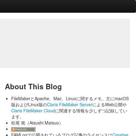
About This Blog
FileMakerとApache、Mac、Linuxに関するメモ。主にmacOS
版およびLinux版の
Claris FileMaker Server
によるWeb公開や
Claris FileMaker Cloud
に関連する情報を少しずつ記録してい
ます。
松尾 篤（Atsushi Matsuo）
FAMLogで公開されているブログ記事のライセンスは
Creative