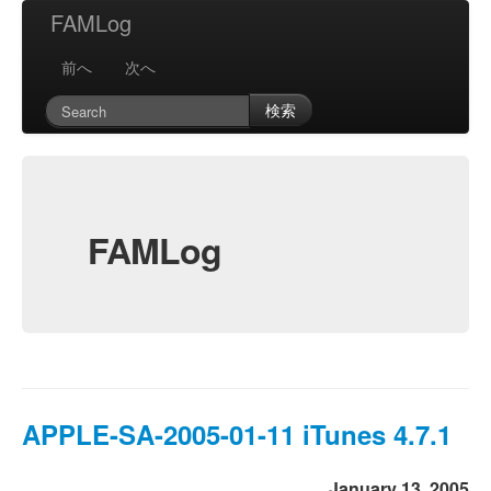
FAMLog
前へ
次へ
検索
FAMLog
APPLE-SA-2005-01-11 iTunes 4.7.1
January 13, 2005