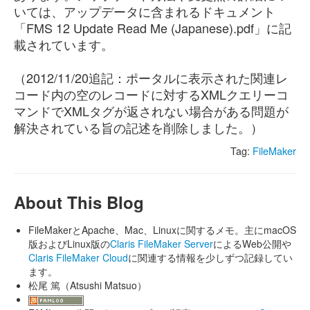
いては、アップデータに含まれるドキュメント
「FMS 12 Update Read Me (Japanese).pdf」に記
載されています。
（2012/11/20追記：ポータルに表示された関連レ
コード内の空のレコードに対するXMLクエリーコ
マンドでXMLタグが返されない場合がある問題が
解決されている旨の記述を削除しました。）
Tag:
FileMaker
About This Blog
FileMakerとApache、Mac、Linuxに関するメモ。主にmacOS
版およびLinux版の
Claris FileMaker Server
によるWeb公開や
Claris FileMaker Cloud
に関連する情報を少しずつ記録してい
ます。
松尾 篤（Atsushi Matsuo）