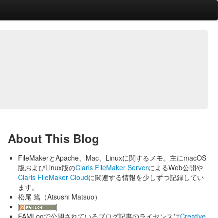
About This Blog
FileMakerとApache、Mac、Linuxに関するメモ。主にmacOS
版およびLinux版の
Claris FileMaker Server
によるWeb公開や
Claris FileMaker Cloud
に関連する情報を少しずつ記録してい
ます。
松尾 篤（Atsushi Matsuo）
FAMLogで公開されているブログ記事のライセンスは
Creative