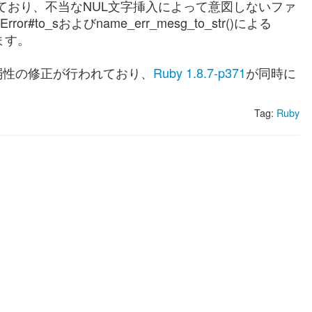
含まれており、不当なNUL文字挿入によって意図しないファ
r#to_sおよびname_err_mesg_to_str()による
ます。
な脆弱性の修正が行われており、
Ruby 1.8.7-p371
が同時に
Tag:
Ruby