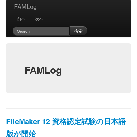
FAMLog
前へ
次へ
検索
FAMLog
FileMaker 12 資格認定試験の日本語
版が開始